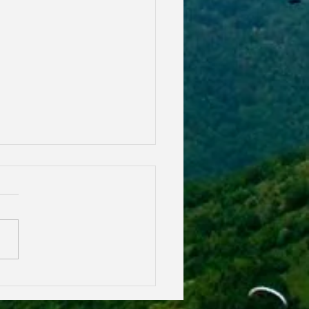
is back
cordiamo l'appuntamento del
imo fine settimana (sab10-
 settembre) per la giornata
emiazione del CRO22 presso
...