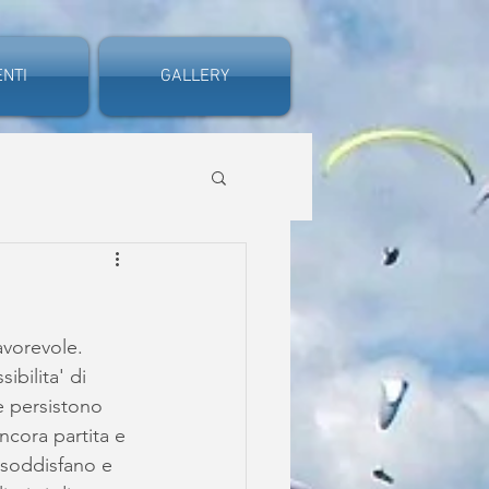
NTI
GALLERY
vorevole. 
bilita' di 
e persistono 
ncora partita e 
i soddisfano e 