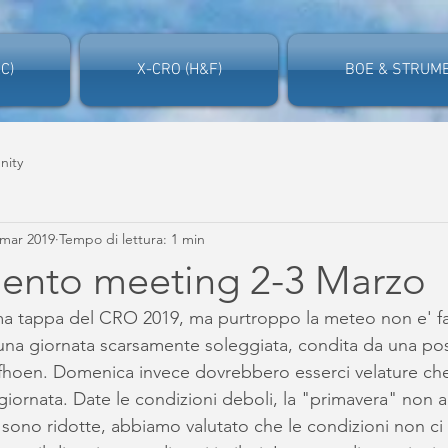
C)
X-CRO (H&F)
BOE & STRUME
nity
 mar 2019
Tempo di lettura: 1 min
ento meeting 2-3 Marzo
ma tappa del CRO 2019, ma purtroppo la meteo non e' fa
una giornata scarsamente soleggiata, condita da una possi
 fhoen. Domenica invece dovrebbero esserci velature ch
giornata. Date le condizioni deboli, la "primavera" non a
olo sono ridotte, abbiamo valutato che le condizioni non c