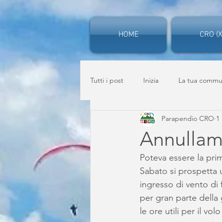
HOME
CRO (X
Tutti i post
Inizia
La tua commu
Parapendio CRO
1
Annullam
Poteva essere la pri
Sabato si prospetta 
ingresso di vento di
per gran parte della 
le ore utili per il v