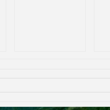
CRO 
Vi ri
pross
dom11
di pr
il sito
SEASON 2024.. LET'S TAKE
OFF!