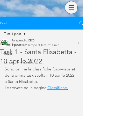
Post
Tutti i post
Parapendio CRO
Tutti i post
11 apr 2022
Tempo di lettura: 1 min
Task 1 - Santa Elisabetta -
Inizia
10 aprile 2022
La tua community
Sono online le classifiche (provvisorie) 
della prima task svolta il 10 aprile 2022 
a Santa Elisabetta.
Le trovate nella pagina 
Classifiche
.