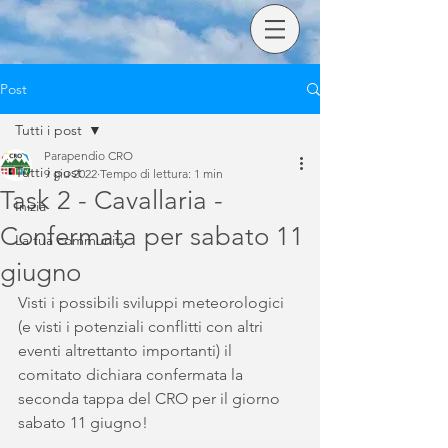
Post
Tutti i post
Parapendio CRO
Tutti i post
9 giu 2022
Tempo di lettura: 1 min
Task 2 - Cavallaria -
Inizia
Confermata per sabato 11
La tua community
giugno
Visti i possibili sviluppi meteorologici 
(e visti i potenziali conflitti con altri 
eventi altrettanto importanti) il 
comitato dichiara confermata la 
seconda tappa del CRO per il giorno 
sabato 11 giugno!